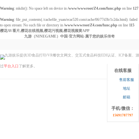
Warning
: mkdir(): No space left on device in
/www/wwwroot/Z4.com/func.php
on line
127
Warning
: file_put_contents(./cachefile_yuan/ecar520.com/cache/06/77d3b/1c2da.html): failed
to open stream: No such file or directory in
/www/wwwroot/Z4.com/func.php
on line
115
樱花AV看片,樱花在线视频,樱花污视频,樱花视频黄APP
九游（NINEGAME）中国·官方网站-属于您的娱乐传奇
九游娱乐提供3D食品打印/VR餐饮文网文、交互式食品科技EDI认证、ICP备案、
点击收缩
过
平台入口
了解更多。
在线客服
售前客服
地址
邮箱
手机/微信：
15691787797