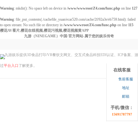
Warning
: mkdir(): No space left on device in
/www/wwwroot/Z4.com/func.php
on line
127
Warning
: file_put_contents(./cachefile_yuan/ecar520.com/cache/2f/92a3e/eb759.html): failed
to open stream: No such file or directory in
/www/wwwroot/Z4.com/func.php
on line
115
樱花AV看片,樱花在线视频,樱花污视频,樱花视频黄APP
九游（NINEGAME）中国·官方网站-属于您的娱乐传奇
九游娱乐提供3D食品打印/VR餐饮文网文、交互式食品科技EDI认证、ICP备案、
点击收缩
过
平台入口
了解更多。
在线客服
售前客服
地址
邮箱
手机/微信：
15691787797