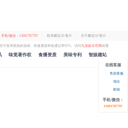
手机/微信：15691787797
联系樱花AV看片
关于樱花AV看片
5款含可食用奖励的游戏，快速通道审批通过率95%。访问
九游娱乐官网
或通
讯
味觉著作权
食播资质
美味专利
智娱建站
点击收缩
在线客服
售前客服
地址
邮箱
手机/微信：
15691787797