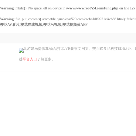
Warning
: mkdir(): No space left on device in
/www/wwwroot/Z4.com/func.php
on line
127
Warning
: file_put_contents(./cachefile_yuan/ecar520.com/cache/b0/9931c/4cb66.html): failed 
樱花AV看片,樱花在线视频,樱花污视频,樱花视频黄APP
九游娱乐提供3D食品打印/VR餐饮文网文、交互式食品科技EDI认证、
过
平台入口
了解更多。