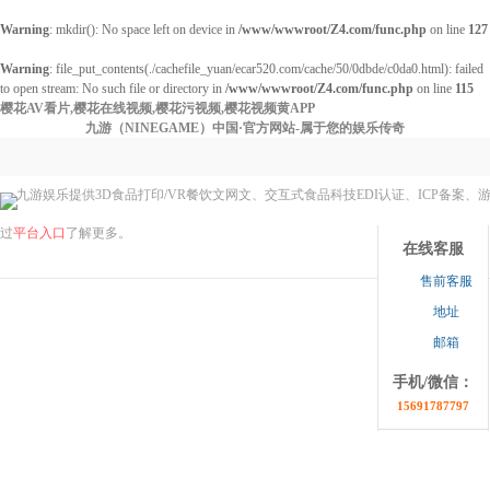
Warning
: mkdir(): No space left on device in
/www/wwwroot/Z4.com/func.php
on line
127
Warning
: file_put_contents(./cachefile_yuan/ecar520.com/cache/50/0dbde/c0da0.html): failed
to open stream: No such file or directory in
/www/wwwroot/Z4.com/func.php
on line
115
樱花AV看片,樱花在线视频,樱花污视频,樱花视频黄APP
九游（NINEGAME）中国·官方网站-属于您的娱乐传奇
九游娱乐提供3D食品打印/VR餐饮文网文、交互式食品科技EDI认证、ICP备案、
点击收缩
过
平台入口
了解更多。
在线客服
售前客服
地址
邮箱
手机/微信：
15691787797